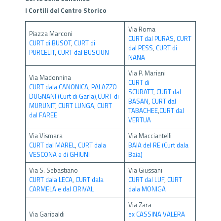
I Cortili del Centro Storico
Via Roma
Piazza Marconi
CURT dal PURAS
,
CURT
CURT di BUSOT
,
CURT di
dal PESS
,
CURT di
PURCELIT
,
CURT dal BUSCIUN
NANA
Via P. Mariani
Via Madonnina
CURT di
CURT dala CANONICA
,
PALAZZO
SCURATT
,
CURT dal
DUGNANI (Curt di Garla)
,
CURT di
BASAN
,
CURT dal
MURUNIT
,
CURT LUNGA
,
CURT
TABACHEE
,
CURT dal
dal FAREE
VERTUA
Via Vismara
Via Macciantelli
CURT dal MAREL
,
CURT dala
BAIA del RE (Curt dala
VESCONA e di GHIUNI
Baia)
Via S. Sebastiano
Via Giussani
CURT dala LECA
,
CURT dala
CURT dal LUF
,
CURT
CARMELA e dal CIRIVAL
dala MONIGA
Via Zara
Via Garibaldi
ex CASSINA VALERA