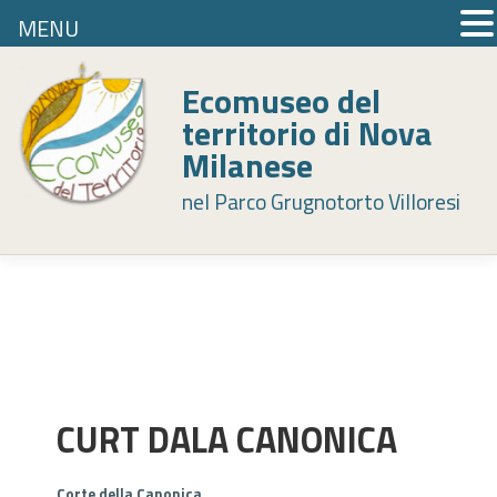
MENU
Skip
to
Ecomuseo del
content
territorio di Nova
Milanese
nel Parco Grugnotorto Villoresi
CURT DALA CANONICA
Corte della Canonica