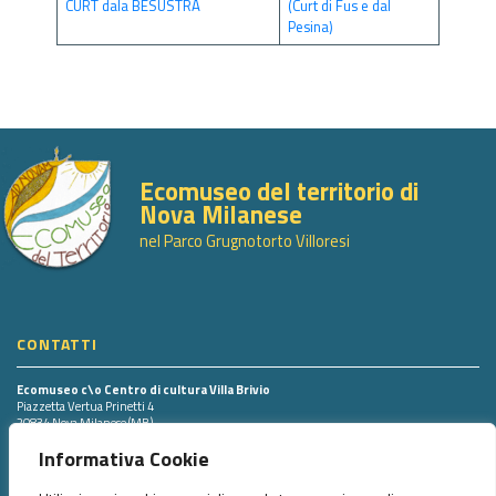
CURT dala BESUSTRA
(Curt di Fus e dal
Pesina)
Ecomuseo del territorio di
Nova Milanese
nel Parco Grugnotorto Villoresi
CONTATTI
Ecomuseo c\o Centro di cultura Villa Brivio
Piazzetta Vertua Prinetti 4
20834 Nova Milanese (MB)
Tel. 0362.43498 int. 703
Informativa Cookie