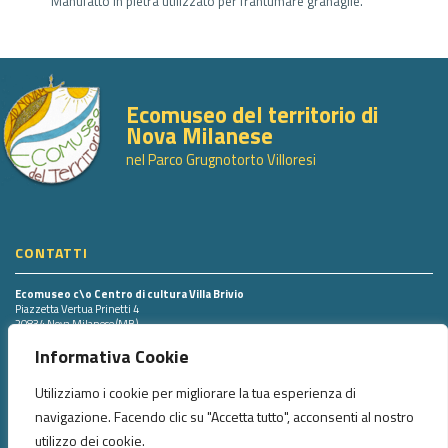
Manufatto in pietra utilizzato per frantumare granaglie.
Ecomuseo del territorio di
Nova Milanese
nel Parco Grugnotorto Villoresi
CONTATTI
Ecomuseo c\o Centro di cultura Villa Brivio
Piazzetta Vertua Prinetti 4
20834 Nova Milanese (MB)
Tel. 0362.43498 int. 703
Informativa Cookie
Utilizziamo i cookie per migliorare la tua esperienza di
SEGUICI SU
navigazione. Facendo clic su "Accetta tutto", acconsenti al nostro
utilizzo dei cookie.