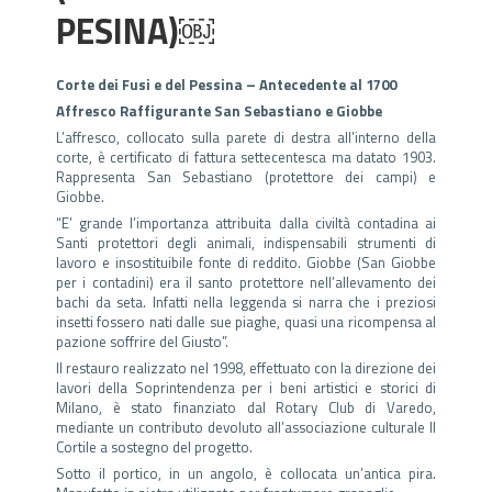
PESINA)￼
Corte dei Fusi e del Pessina –
Antecedente al 1700
Affresco Raffigurante San Sebastiano e Giobbe
L’affresco, collocato sulla parete di destra all’interno della
corte, è certificato di fattura settecentesca ma datato 1903.
Rappresenta San Sebastiano (protettore dei campi) e
Giobbe.
“E’ grande l’importanza attribuita dalla civiltà contadina ai
Santi protettori degli animali, indispensabili strumenti di
lavoro e insostituibile fonte di reddito. Giobbe (San Giobbe
per i contadini) era il santo protettore nell’allevamento dei
bachi da seta. Infatti nella leggenda si narra che i preziosi
insetti fossero nati dalle sue piaghe, quasi una ricompensa al
pazione soffrire del Giusto”.
Il restauro realizzato nel 1998, effettuato con la direzione dei
lavori della Soprintendenza per i beni artistici e storici di
Milano, è stato finanziato dal Rotary Club di Varedo,
mediante un contributo devoluto all’associazione culturale Il
Cortile a sostegno del progetto.
Sotto il portico, in un angolo, è collocata un’antica pira.