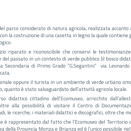
l parco considerato di natura agricola, realizzata accanto a
 con la costruzione di una casetta in legno la quale contiene
gico.
azio riparato e riconoscibile che conservi le testimonianz
le del passato in un contesto di verde pubblico (il bosco didat
la Secondaria di Primo Grado “G.Segantini” via Leonardo 
cata.
asionale oppure il turista in un ambiente di verde urbano om
, quanto è stato salvaguardato dell’attività agricola locale.
rso didattico cittadino dell’Ecomuseo, arricchito dall’all
, oltre alla possibilità di visitare il Centro di Document
di, le ricerche, i materiali didattici e discografici, oltre che m
one è rappresentato dal fatto che l’Ecomuseo del Territorio
 area della Provincia Monza e Brianza ed è l’unico possibile 