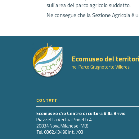
sull’area del parco agricolo suddetto.
Ne consegue che la Sezione Agricola è un 
Ecomuseo del territor
nel Parco Grugnotorto Villoresi
CONTATTI
Ecomuseo c\o Centro di cultura Villa Brivio
Piazzetta Vertua Prinetti 4
20834 Nova Milanese (MB)
Tel. 0362.43498 int. 703