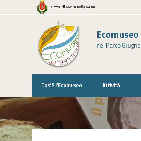
Skip
Città di Nova Milanese
to
content
Ecomuseo d
nel Parco Grugnot
Cos’è l’Ecomuseo
Attività