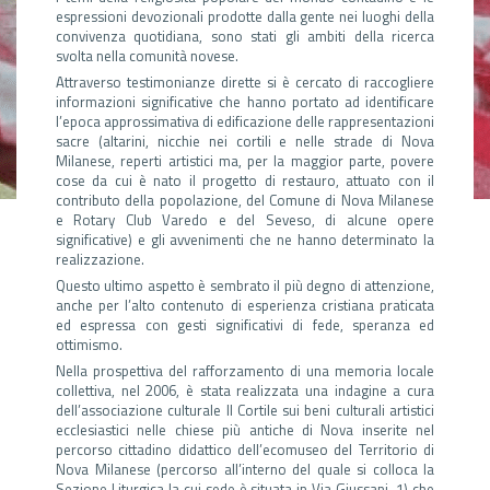
espressioni devozionali prodotte dalla gente nei luoghi della
convivenza quotidiana, sono stati gli ambiti della ricerca
svolta nella comunità novese.
Attraverso testimonianze dirette si è cercato di raccogliere
informazioni significative che hanno portato ad identificare
l’epoca approssimativa di edificazione delle rappresentazioni
sacre (altarini, nicchie nei cortili e nelle strade di Nova
Milanese, reperti artistici ma, per la maggior parte, povere
cose da cui è nato il progetto di restauro, attuato con il
contributo della popolazione, del Comune di Nova Milanese
e Rotary Club Varedo e del Seveso, di alcune opere
significative) e gli avvenimenti che ne hanno determinato la
realizzazione.
Questo ultimo aspetto è sembrato il più degno di attenzione,
anche per l’alto contenuto di esperienza cristiana praticata
ed espressa con gesti significativi di fede, speranza ed
ottimismo.
Nella prospettiva del rafforzamento di una memoria locale
collettiva, nel 2006, è stata realizzata una indagine a cura
dell’associazione culturale Il Cortile sui beni culturali artistici
ecclesiastici nelle chiese più antiche di Nova inserite nel
percorso cittadino didattico dell’ecomuseo del Territorio di
Nova Milanese (percorso all’interno del quale si colloca la
Sezione Liturgica la cui sede è situata in Via Giussani, 1) che