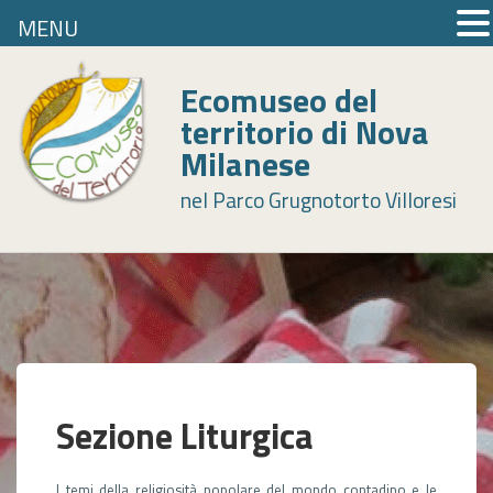
MENU
Skip
to
Ecomuseo del
content
territorio di Nova
Milanese
nel Parco Grugnotorto Villoresi
Sezione Liturgica
I temi della religiosità popolare del mondo contadino e le