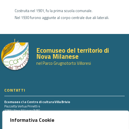
Costruita nel 1901, fu la prima scuola comunale.
Nel 1930 furono aggiunte al corpo centrale due ali laterali.
Ecomuseo del territorio di
Nova Milanese
nel Parco Grugnotorto Villoresi
CONTATTI
Ecomuseo c\o Centro di cultura Villa Brivio
Piazzetta Vertua Prinetti 4
20834 Nova Milanese (MB)
Tel. 0362.43498 int. 703
Informativa Cookie