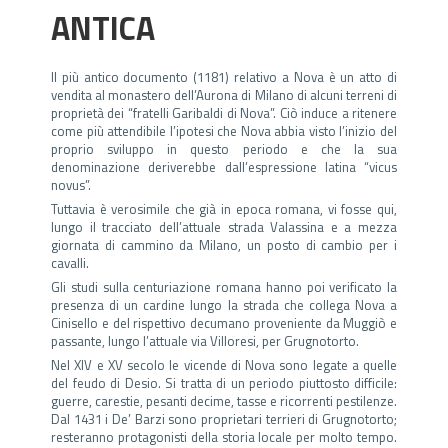
ANTICA
Il più antico documento (1181) relativo a Nova è un atto di
vendita al monastero dell’Aurona di Milano di alcuni terreni di
proprietà dei “fratelli Garibaldi di Nova”. Ciò induce a ritenere
come più attendibile l’ipotesi che Nova abbia visto l’inizio del
proprio sviluppo in questo periodo e che la sua
denominazione deriverebbe dall’espressione latina “vicus
novus”.
Tuttavia è verosimile che già in epoca romana, vi fosse qui,
lungo il tracciato dell’attuale strada Valassina e a mezza
giornata di cammino da Milano, un posto di cambio per i
cavalli.
Gli studi sulla centuriazione romana hanno poi verificato la
presenza di un cardine lungo la strada che collega Nova a
Cinisello e del rispettivo decumano proveniente da Muggiò e
passante, lungo l’attuale via Villoresi, per Grugnotorto.
Nel XIV e XV secolo le vicende di Nova sono legate a quelle
del feudo di Desio. Si tratta di un periodo piuttosto difficile:
guerre, carestie, pesanti decime, tasse e ricorrenti pestilenze.
Dal 1431 i De’ Barzi sono proprietari terrieri di Grugnotorto;
resteranno protagonisti della storia locale per molto tempo.