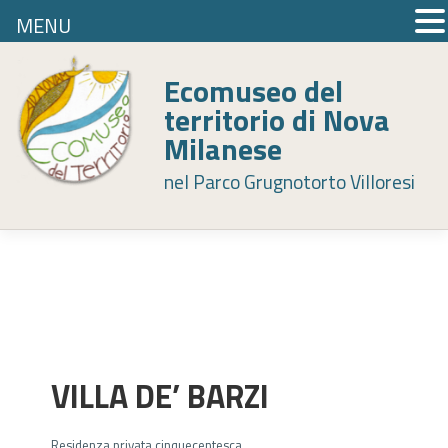
MENU
Skip
to
Ecomuseo del
content
territorio di Nova
Milanese
nel Parco Grugnotorto Villoresi
VILLA DE’ BARZI
Residenza privata cinquecentesca.