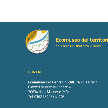
Ecomuseo del territor
nel Parco Grugnotorto Villoresi
CONTATTI
Ecomuseo c\o Centro di cultura Villa Brivio
Piazzetta Vertua Prinetti 4
20834 Nova Milanese (MB)
Tel. 0362.43498 int. 703