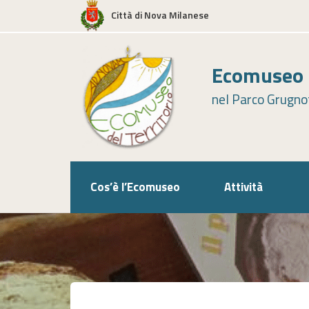
Skip
Città di Nova Milanese
to
content
Ecomuseo d
nel Parco Grugnot
Cos’è l’Ecomuseo
Attività