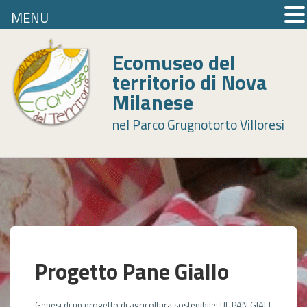
MENU
Skip
to
Ecomuseo del
content
territorio di Nova
Milanese
nel Parco Grugnotorto Villoresi
Progetto Pane Giallo
Genesi di un progetto di agricoltura sostenibile: UL PAN GIALT