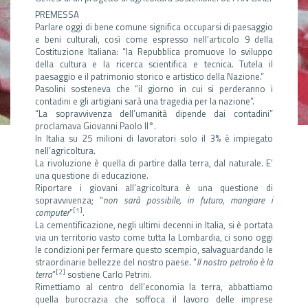
PREMESSA
Parlare oggi di bene comune significa occuparsi di paesaggio
e beni culturali, così come espresso nell’articolo 9 della
Costituzione Italiana: “la Repubblica promuove lo sviluppo
della cultura e la ricerca scientifica e tecnica. Tutela il
paesaggio e il patrimonio storico e artistico della Nazione.”
Pasolini sosteneva che “il giorno in cui si perderanno i
contadini e gli artigiani sarà una tragedia per la nazione”.
“La sopravvivenza dell’umanità dipende dai contadini”
proclamava Giovanni Paolo II°.
In Italia su 25 milioni di lavoratori solo il 3% è impiegato
nell’agricoltura.
La rivoluzione è quella di partire dalla terra, dal naturale. E’
una questione di educazione.
Riportare i giovani all’agricoltura è una questione di
sopravvivenza; “
non sarà possibile, in futuro, mangiare i
[1]
computer
”
.
La cementificazione, negli ultimi decenni in Italia, si è portata
via un territorio vasto come tutta la Lombardia, ci sono oggi
le condizioni per fermare questo scempio, salvaguardando le
straordinarie bellezze del nostro paese. “
Il nostro petrolio è la
[2]
terra
”
sostiene Carlo Petrini.
Rimettiamo al centro dell’economia la terra, abbattiamo
quella burocrazia che soffoca il lavoro delle imprese