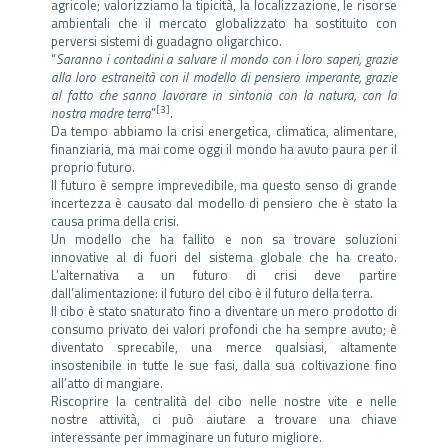
agricole; valorizziamo la tipicità, la localizzazione, le risorse
ambientali che il mercato globalizzato ha sostituito con
perversi sistemi di guadagno oligarchico.
“
Saranno i contadini a salvare il mondo con i loro saperi, grazie
alla loro estraneità con il modello di pensiero imperante, grazie
al fatto che sanno lavorare in sintonia con la natura, con la
[3]
nostra madre terra
”
.
Da tempo abbiamo la crisi energetica, climatica, alimentare,
finanziaria, ma mai come oggi il mondo ha avuto paura per il
proprio futuro.
Il futuro è sempre imprevedibile, ma questo senso di grande
incertezza è causato dal modello di pensiero che è stato la
causa prima della crisi.
Un modello che ha fallito e non sa trovare soluzioni
innovative al di fuori del sistema globale che ha creato.
L’alternativa a un futuro di crisi deve partire
dall’alimentazione: il futuro del cibo è il futuro della terra.
Il cibo è stato snaturato fino a diventare un mero prodotto di
consumo privato dei valori profondi che ha sempre avuto; è
diventato sprecabile, una merce qualsiasi, altamente
insostenibile in tutte le sue fasi, dalla sua coltivazione fino
all’atto di mangiare.
Riscoprire la centralità del cibo nelle nostre vite e nelle
nostre attività, ci può aiutare a trovare una chiave
interessante per immaginare un futuro migliore.