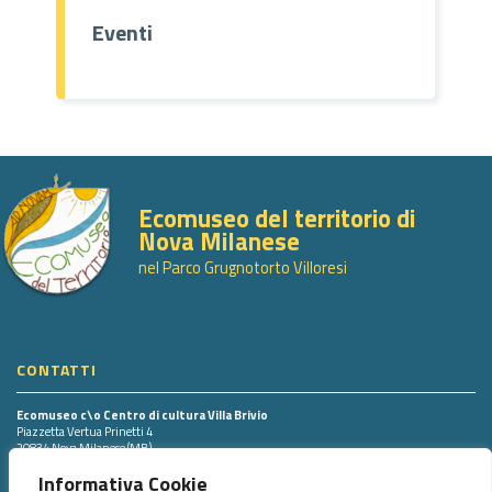
Eventi
Ecomuseo del territorio di
Nova Milanese
nel Parco Grugnotorto Villoresi
CONTATTI
Ecomuseo c\o Centro di cultura Villa Brivio
Piazzetta Vertua Prinetti 4
20834 Nova Milanese (MB)
Tel. 0362.43498 int. 703
Informativa Cookie